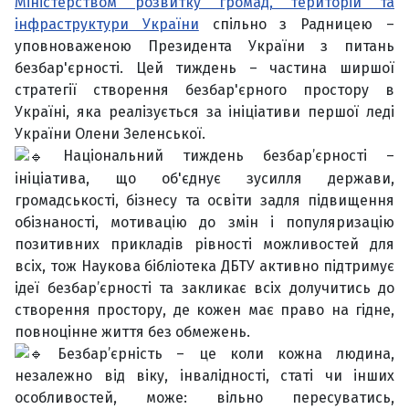
Міністерством розвитку громад, територій та
інфраструктури України
спільно з Радницею –
уповноваженою Президента України з питань
безбар'єрності. Цей тиждень – частина ширшої
стратегії створення безбар'єрного простору в
Україні, яка реалізується за ініціативи першої леді
України Олени Зеленської.
Національний тиждень безбар’єрності –
ініціатива, що об'єднує зусилля держави,
громадськості, бізнесу та освіти задля підвищення
обізнаності, мотивацію до змін і популяризацію
позитивних прикладів рівності можливостей для
всіх, тож Наукова бібліотека ДБТУ активно підтримує
ідеї безбар’єрності та закликає всіх долучитись до
створення простору, де кожен має право на гідне,
повноцінне життя без обмежень.
Безбар’єрність – це коли кожна людина,
незалежно від віку, інвалідності, статі чи інших
особливостей, може: вільно пересуватись,