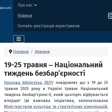
Про нас
о бі
Де
р
жавно
г
о
т
ехн
о
логічно
г
о універси
т
е
т
у
Новини
Онлайн-реєстрація користувачів
Головна
Новини
19-25 травня ‒ Національний
тиждень безбарʼєрності
Наукова бібліотека ДБТУ
повідомляє що з 19 до 25
травня 2025 року в Україні триває Національний
тиждень безбар'єрності, який цьогоріч відбувається
вперше! Ця важлива ініціатива, започаткована
Міністерством культури та стратегічних комунікацій
,