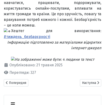
навчатися, працювати, подорожувати,
користуватись онлайн-послугами, впливати на
життя громади та країни. Це про зручність, повагу та
врахування потреб кожного і кожної. Безбар’єрність
– це коли можеш.
Хештег для використання:
#тиждень_безбарєрності
Інформацію підготовлено за матеріалами відкритих
інтернет-джерел
Опубліковано: 21 травня 2025
Перегляди: 327
Попередня стаття: Засідання Бібліотечної ради ДБТУ
Наступна статт
Попередня
Наступна