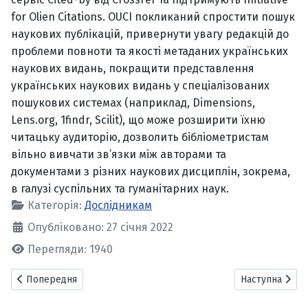
for Olien Citations. OUCI покликаний спростити пошук
наукових публікацій, привернути увагу редакцій до
проблеми повноти та якості метаданих українських
наукових видань, покращити представлення
українських наукових видань у спеціалізованих
пошукових системах (наприклад, Dimensions,
Lens.org, 1findr, Scilit), що може розширити їхню
читацьку аудиторію, дозволить бібліометристам
вільно вивчати зв’язки між авторами та
документами з різних наукових дисциплін, зокрема,
в галузі суспільних та гуманітарних наук.
Категорія:
Дослідникам
Опубліковано: 27 січня 2022
Перегляди: 1940
Попередня стаття: Національний репозитарій академічних текст
Наступна статт
Попередня
Наступна