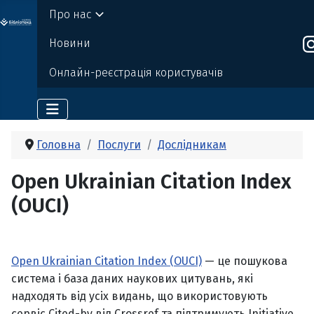
Про нас
о бі
Де
р
жавно
г
о
т
ехн
о
логічно
г
о універси
т
е
т
у
Новини
Онлайн-реєстрація користувачів
Головна
Послуги
Дослідникам
Open Ukrainian Citation Index
(OUCI)
Open Ukrainian Citation Index (OUCI)
— це пошукова
система і база даних наукових цитувань, які
надходять від усіх видань, що використовують
сервіс Cited-by від Crossref та підтримують Initiative