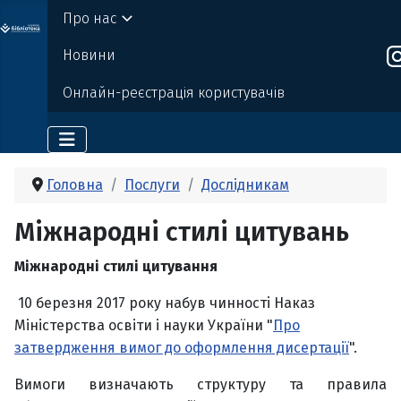
Про нас
о бі
Де
р
жавно
г
о
т
ехн
о
логічно
г
о універси
т
е
т
у
Новини
Онлайн-реєстрація користувачів
Головна
Послуги
Дослідникам
Міжнародні стилі цитувань
Міжнародні стилі цитування
10 березня 2017 року набув чинності Наказ
Міністерства освіти і науки України "
Про
затвердження вимог до оформлення дисертації
".
Вимоги визначають структуру та правила