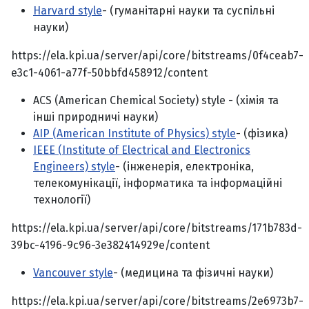
Harvard style
- (гуманітарні науки та суспільні
науки)
https://ela.kpi.ua/server/api/core/bitstreams/0f4ceab7-
e3c1-4061-a77f-50bbfd458912/content
ACS (American Chemical Society) style - (хімія та
інші природничі науки)
AIP (American Institute of Physics) style
- (фізика)
IEEE (Institute of Electrical and Electronics
Engineers) style
- (інженерія, електроніка,
телекомунікації, інформатика та інформаційні
технології)
https://ela.kpi.ua/server/api/core/bitstreams/171b783d-
39bc-4196-9c96-3e382414929e/content
Vancouver style
- (медицина та фізичні науки)
https://ela.kpi.ua/server/api/core/bitstreams/2e6973b7-