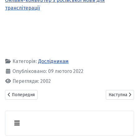
Онлайн-конвертер з російської мови для
транслітерації
Категорія:
Дослідникам
Опубліковано: 09 лютого 2022
Перегляди: 2002
Попередня стаття: Довідник дослідника
Наступна статт
Попередня
Наступна