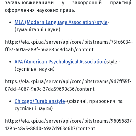
загальновживаними у закордонній практиці
оформлення наукових праць.
MLA (Modern Language Association) style
-
(гуманітарні науки)
https://ela.kpi.ua/server/api/core/bitstreams/75fc6034-
ffe7-401a-a89f-b6ae8bc9d4ab/content
APA (American Psychological Association)
style -
(суспільні науки)
https://ela.kpi.ua/server/api/core/bitstreams/9d7ff55f-
07dd-4067-9e9c-37da59690c36/content
Chicago/Turabianstyle
-(фізичні, природничі та
суспільні науки)
https://ela.kpi.ua/server/api/core/bitstreams/96056837-
129b-4845-88d0-49a7d963e6b7/content