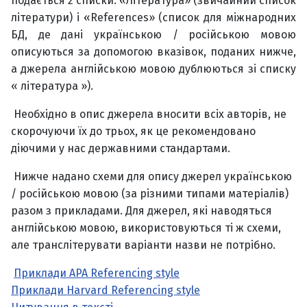
подається 2 списки: «Література» (звичайний список
літератури) і «References» (список для міжнародних
БД, де дані українською / російською мовою
описуються за допомогою вказівок, поданих нижче,
а джерела англійською мовою дублюються зі списку
« література »).
Необхідно в опис джерела вносити всіх авторів, не
скорочуючи їх до трьох, як це рекомендовано
діючими у нас державними стандартами.
Нижче надано схеми для опису джерел українською
/ російською мовою (за різними типами матеріалів)
разом з прикладами. Для джерел, які наводяться
англійською мовою, використовуються ті ж схеми,
але транслітерувати варіанти назви не потрібно.
Приклади APA Referencing style
Приклади Harvard Referencing style