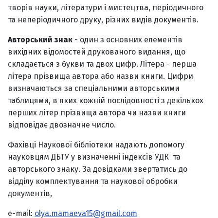
творів науки, літератури і мистецтва, періодичного
та неперіодичного друку, різних видів документів.
Авторський знак
- один з основних елементів
вихідних відомостей друкованого видання, що
складається з букви та двох цифр. Літера - перша
літера прізвища автора або назви книги. Цифри
визначаються за спеціальними авторськими
таблицями, в яких кожній послідовності з декількох
перших літер прізвища автора чи назви книги
відповідає двозначне число.
Фахівці Наукової бібліотеки надають допомогу
науковцям ДБТУ у визначенні індексів УДК та
авторського знаку. За довідками звертатись до
відділу комплектування та наукової обробки
документів,
е-mail:
olya.mamaeva15@gmail.com