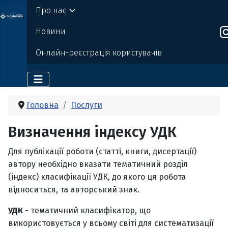
Про нас
о бі
Де
р
жавно
г
о
т
ехн
о
логічно
г
о універси
т
е
т
у
Новини
Онлайн-реєстрація користувачів
Головна
Послуги
Визначення індексу УДК
Для публікації роботи (статті, книги, дисертації)
автору необхідно вказати тематичний розділ
(індекс) класифікації УДК, до якого ця робота
відноситься, та авторський знак.
УДК
- тематичний класифікатор, що
використовується у всьому світі для систематизації