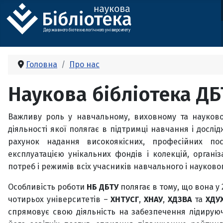
Де
р
жавно
г
о бі
о
т
ехн
о
логічно
г
о універси
т
е
т
у
Головна
Про нас
Наукова бібліотека Д
Важливу роль у навчальному, виховному та науковом
діяльності якої полягає в підтримці навчання і дослі
рахунок надання високоякісних, професійних пос
експлуатацією унікальних фондів і колекцій, органі
потреб і режимів всіх учасників навчального і науково
Особливість роботи
НБ ДБТУ
полягає в тому, що вона у 
чотирьох університетів –
ХНТУСГ
,
ХНАУ
,
ХДЗВА
та
ХДУ
спрямовує свою діяльність на забезпечення лідирую