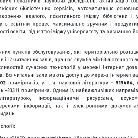
ових показників наукових досліджень, активізацію соц
якісних бібліотечних сервісів, автоматизацію основни
орення вдалого, позитивного іміджу бібліотеки і у
обить освітній процес максимально зручним і продукт
ості освіти, підняттю іміджу університету та визнанню й
чних пунктів обслуговування, які територіально розташо
в і 12 читальних залів, працює служба міжбібліотечного 
ливостей сучасних технологій у мережі Інтернет дозв
. Всі читальні зали мають доступ до мережі Інтернет з
02
примірників, у т. ч. наукової літератури –
515464
, 
ань –23311 примірника. Одним із найважливіших напрямів
ітературою, інформаційними ресурсами, доукомп
ерелами інформації, так і електронними документа
видань.
логії: