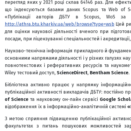
перегляд яких у 2021 році склав 64146 раз. Для ефект
що індексуються базами даних Scopus та Web of Sc
«Публікації авторів ДБТУ в Scopus, WoS за 
http://athra.btu.kharkiv.ua/web/browse?type=wsb
Цей ре
для оцінки наукової діяльності вченого при підготов
посади, при ліцензуванні спеціальностей і акредитації,
Науково-технічна інформація прикладного й фундамен
основними напрямами діяльності і у різних галузях нау
повнотекстових і реферативних ресурсів та наукометр
Wiley тестовий доступ,
ScienceDirect
,
Bentham Science
.
Бібліотека активно працює у напрямку інформаційно
публікаційної активності викладачів ДБТУ: постійно 
of Science
та науковому он-лайн сервісі
Google Schol
відображення їх в інформаційно-аналітичній системі
«
З метою сприяння підвищенню публікаційної активност
факультетах з питань пошукових можливостей за