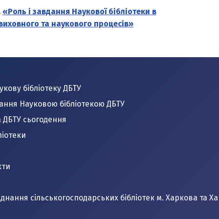
.
«Роль і завдання Наукової бібліотеки в
иховного та наукового процесів»
кову бібліотеку ДБТУ
ання Науковою бібліотекою ДБТУ
а ДБТУ сьогодення
ліотеки
кти
днання сільськогосподарських бібліотек м. Харкова та Ха