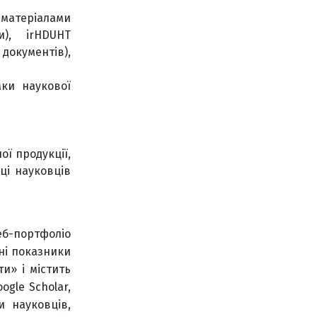
 матеріалами
), irHDUHT
окументів),
мки наукової
ої продукції,
ці науковців
еб-портфоліо
ні показники
и» і містить
ogle Scholar,
и науковців,