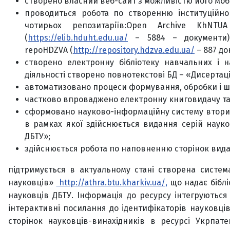
створено власний веб-сайт з можливістю його мобіль
проводиться робота по створенню інституційно
чотирьох репозитаріїв:Open Archive KhNT
(
https://elib.hduht.edu.ua/
– 5884 – документи),
repoHDZVA (
http://repository.hdzva.edu.ua/
– 887 до
створено електронну бібліотеку навчальних і 
діяльності створено повнотекстові БД – «Дисертац
автоматизовано процеси формування, обробки і ш
частково впроваджено електронну книговидачу та
сформовано науково-інформаційну систему вторинни
в рамках якої здійснюється видання серій наук
ДБТУ»;
здійснюється робота по наповненню сторінок видатн
підтримується в актуальному стані створена систе
науковців»
http://athra.btu.kharkiv.ua/,
що надає біблі
науковців ДБТУ. Інформація до ресурсу інтегруються
інтерактивні посилання до ідентифікаторів науковців 
сторінок науковців-винахідників в ресурсі Укрпате