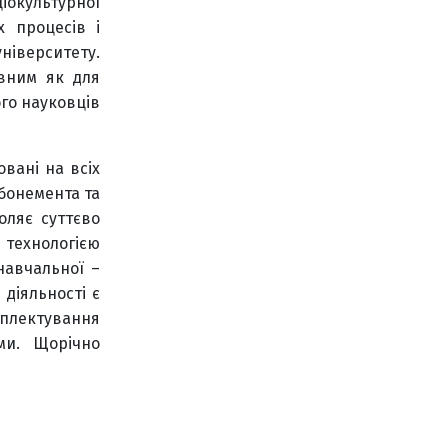
іокультурної
х процесів і
ніверситету.
ивним як для
ого науковців
вані на всіх
абонемента та
оляє суттєво
а технологією
навчальної –
 діяльності є
лектування
ми. Щорічно