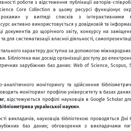
ивності роботи з відстеження публікації авторів-співроб
ience Core Collection в цьому ресурсі функціонує ок
роками» у вигляді списків з інтерактивними п
сурс активно використовується у довідковій та інформац
ці документів до щорічного звіту, конкурсу на заміщен
 та для систематизації власної діяльності, самопрезентаці
тального характеру доступна за допомогою міжнародних 
ки. Бібліотека має досвід організації доступу до електро
ичних зарубіжних баз даних: Web of Science, Scopus, Sp
-аналітичного моніторингу та здійснення бібліометрич
проводить моніторинг профілю університету в базах дани
ar
, відстежуються профілі науковців в Google Scholar д
Бібліометрика української науки»
.
і викладачів, науковців бібліотекою проводяться Дні б
рубіжних баз даних; обговорення з викладачами пи