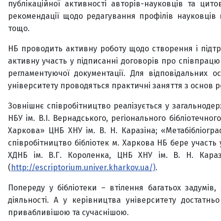
публікаційної активності авторів-науковців та цито
рекомендації щодо редагування профілів науковців в
тощо.
НБ проводить активну роботу щодо створення і підтр
активну участь у підписанні договорів про співпрацю
регламентуючої документації. Для відповідальних 
університету проводяться практичні заняття з основ ро
Зовнішнє співробітництво реалізується у загальноде
НБУ ім. В.І. Вернадського, регіонального бібліотечно
Харкова» ЦНБ ХНУ ім. В. Н. Каразіна; «Метабібліогр
співробітництво бібліотек м. Харкова НБ бере участь
ХДНБ ім. В.Г. Короленка, ЦНБ ХНУ ім. В. Н. Караз
(
http://escriptorium.univer.kharkov.ua/)
.
Попереду у бібліотеки – втілення багатьох задумів,
діяльності. А у керівництва університету достатнь
привабливішою та сучаснішою.