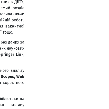
ітників ДБТУ,
ремий розділ
осиланнями
ійній роботі,
ня вакантної
ї тощо.
баз даних за
нних наукових
ringer Link,
ного аналізу
х
Scopus
,
Web
ля коректного
ібліотеки на
тань впливу