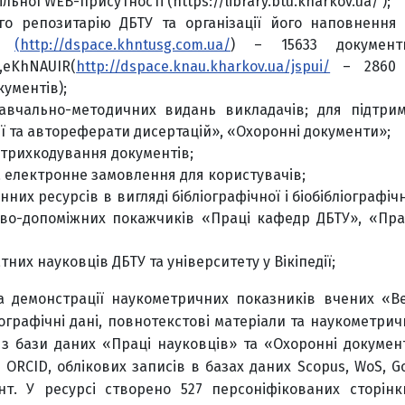
ної WEB-присутності (https://library.btu.kharkov.ua/ );
го репозитарію ДБТУ та організації його наповнення
UA
(http://dspace.khntusg.com.ua/
) – 15633 документи
eKhNАUIR(
http://dspace.knau.kharkov.ua/jspui/
– 2860 д
кументів);
навчально-методичних видань викладачів; для підтри
ії та автореферати дисертацій», «Охоронні документи»;
трихкодування документів;
 електронне замовлення для користувачів;
х ресурсів в вигляді бібліографічної і біобібліографічн
ово-допоміжних покажчиків «Праці кафедр ДБТУ», «Пра
их науковців ДБТУ та університету у Вікіпедії;
ма демонстрації наукометричних показників вчених «В
ографічні дані, повнотекстові матеріали та наукометрич
 з бази даних «Праці науковців» та «Охоронні документ
ORCID, облікових записів в базах даних Scopus, WoS, Go
нт. У ресурсі створено 527 персоніфікованих сторінк