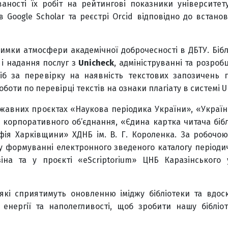
ваності їх робіт на рейтингові показники університет
 Google Scholar та реєстрі Orcid відповідно до встано
имки атмосфери академічної доброчесності в ДБТУ. Бібл
 і надання послуг з
Unicheck
, адмініструванні та розробц
осіб за перевірку на наявність текстових запозичень
боти по перевірці текстів на ознаки плагіату в системі 
ржавних проєктах «Наукова періодика України», «Україн
го корпоративного об’єднання, «Єдина картка читача біб
афія Харківщини» ХДНБ ім. В. Г. Короленка. За робочо
 у формуванні електронного зведеного каталогу періоди
іна та у проєкті «eScriptorium» ЦНБ Каразінського 
 які сприятимуть оновленню іміджу бібліотеки та вдос
о енергії та наполегливості, щоб зробити нашу бібліо