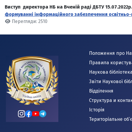
Виступ директора НБ на Вченій раді ДБТУ 15.07.2022р
формуванні інформаційного забезпечення освітньо-в
Перегляди: 2510
Положення про Нау
Правила користув
Наукова бібліотек
Звіти Наукової біб
Відділення
Структура и конта
Історія
Територіальне об’є