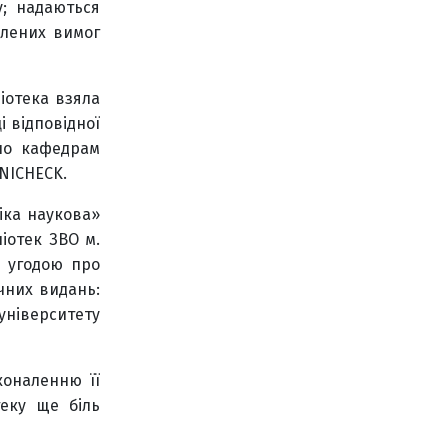
у; надаються
влених вимог
іотека взяла
і відповідної
 по кафедрам
UNICHECK.
іка наукова»
ліотек ЗВО м.
ю угодою про
чних видань:
університету
коналенню її
теку ще біль