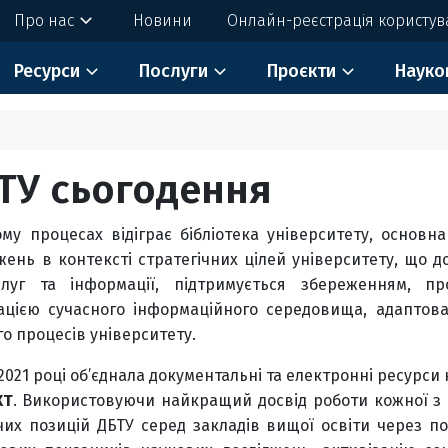
Про нас
Новини
Онлайн-реєстрація користув
Ресурси
Послуги
Проєкти
Науко
БТУ сьогодення
у процесах відіграє бібліотека університету, основна
джень в контексті стратегічних цілей університету, що д
луг та інформації, підтримується збереженням, пр
зацією сучасного інформаційного середовища, адаптова
го процесів університету.
2021 році об’єднала документальні та електронні ресурси
ХТ
. Використовуючи найкращий досвід роботи кожної з б
чих позицій ДБТУ серед закладів вищої освіти через п