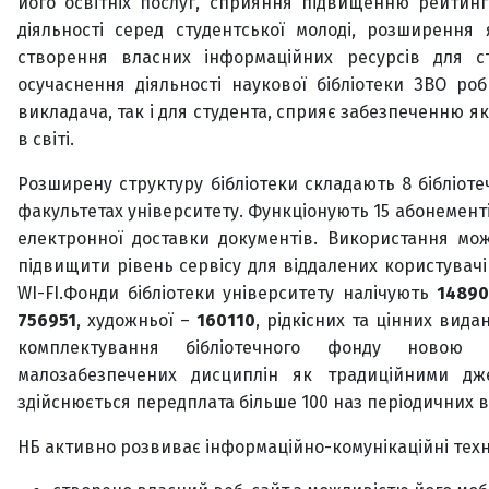
його освітніх послуг, сприяння підвищенню рейтинг
діяльності серед студентської молоді, розширення 
створення власних інформаційних ресурсів для ств
осучаснення діяльності наукової бібліотеки ЗВО р
викладача, так і для студента, сприяє забезпеченню як
в світі.
Розширену структуру бібліотеки складають 8 бібліоте
факультетах університету. Функціонують 15 абонементі
електронної доставки документів. Використання мож
підвищити рівень сервісу для віддалених користувачів
WI-FI.Фонди бібліотеки університету налічують
14890
756951
, художньої –
160110
, рідкісних та цінних вид
комплектування бібліотечного фонду новою л
малозабезпечених дисциплін як традиційними дж
здійснюється передплата більше 100 наз періодичних 
НБ активно розвиває інформаційно-комунікаційні техно