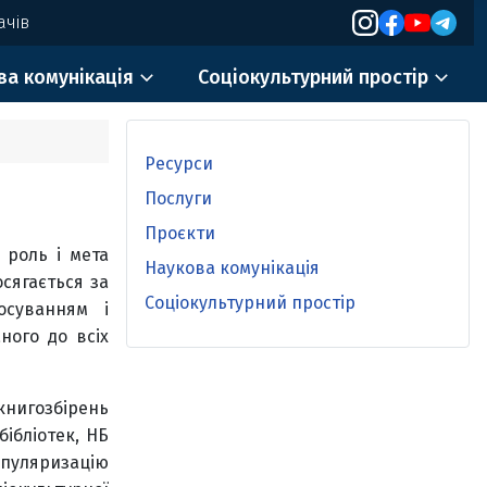
ачів
ва комунікація
Соціокультурний простір
Ресурси
Послуги
Проєкти
 роль і мета
Наукова комунікація
осягається за
Соціокультурний простір
осуванням і
ного до всіх
 книгозбірень
ібліотек, НБ
опуляризацію