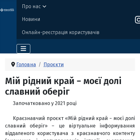
Про нас
о бі
Де
р
жавно
г
о
т
ехн
о
логічно
г
о універси
т
е
т
у
Новини
Онлайн-реєстрація користувачів
Головна
Проєкти
Мій рідний край − моєї долі
славний оберіг
Започатковано у 2021 році
Краєзнавчий проєкт «Мій рідний край − моєї долі
славний оберіг» – це віртуальне інформування
віддаленого користувача з краєзнавчого контенту