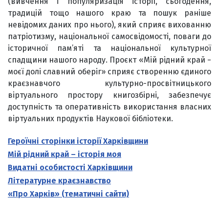
(вивчення і популяризація історії, сьогодення,
традицій тощо нашого краю та пошук раніше
невідомих даних про нього), який сприяє вихованню
патріотизму, національної самосвідомості, поваги до
історичної пам’яті та національної культурної
спадщини нашого народу. Проєкт «Мій рідний край −
моєї долі славний оберіг» сприяє створенню єдиного
краєзнавчого культурно-просвітницького
віртуального простору книгозбірні, забезпечує
доступність та оперативність використання власних
віртуальних продуктів Наукової бібліотеки.
Героїчні сторінки історії Харківщини
Мій рідний край – історія моя
Видатні особистості Харківщини
Літературне краєзнавство
«Про Харків» (тематичні сайти)