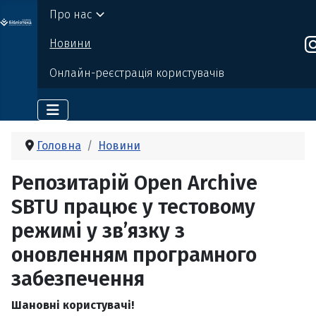
Про нас
о бі
Де
р
жавно
г
о
т
ехн
о
логічно
г
о універси
т
е
т
у
Новини
Онлайн-реєстрація користувачів
Головна
Новини
Репозитарій Open Archive
SBTU працює у тестовому
режимі у зв’язку з
оновленням програмного
забезпечення
Шановні користувачі!