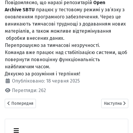
Повідомляємо, що наразі репозитарій
Open
Archive SBTU
працює у тестовому режимі у зв’язку з
оновленням програмного забезпечення. Через це
виникають тимчасові труднощі з додаванням нових
матеріалів, а також можливе відтермінування
обробки внесених даних.
Перепрошуємо за тимчасові незручності.
Команда вже працює над стабілізацією системи, щоб
повернути повноцінну функціональність
найближчим часом.
Дякуємо за розуміння і терпіння!
Опубліковано: 18 червня 2025
Перегляди: 262
Попередня стаття: "Симфонія Паперу" або День злагодженої пр
Наступна статт
Попередня
Наступна