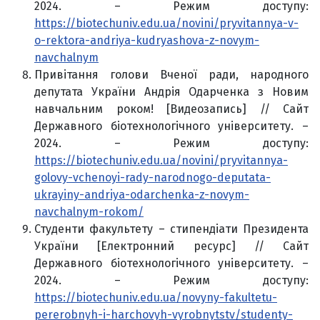
2024. – Режим доступу:
https://biotechuniv.edu.ua/novini/pryvitannya-v-
o-rektora-andriya-kudryashova-z-novym-
navchalnym
Привітання голови Вченої ради, народного
депутата України Андрія Одарченка з Новим
навчальним роком! [Видеозапись] // Сайт
Державного біотехнологічного університету. –
2024. – Режим доступу:
https://biotechuniv.edu.ua/novini/pryvitannya-
golovy-vchenoyi-rady-narodnogo-deputata-
ukrayiny-andriya-odarchenka-z-novym-
navchalnym-rokom/
Студенти факультету – стипендіати Президента
України [Електронний ресурс] // Сайт
Державного біотехнологічного університету. –
2024. – Режим доступу:
https://biotechuniv.edu.ua/novyny-fakultetu-
pererobnyh-i-harchovyh-vyrobnytstv/studenty-