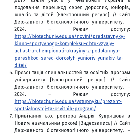
ДБТУ взяли участь у Чемпіонаті України з
подолання перешкод серед дорослих, юніорів,
юнаків та дітей [Електронний ресурс] // Сайт
Державного біотехнологічного університету. –
2024. – Режим доступу:
https://biotechuniv.edu.ua/novini/predstavnyky-
kinno-sportyvnogo-kompleksu-dbtu-vzyaly-
uchast-u-chempionati-ukrayiny-z-podolannya-
pereshkod-sered-doroslyh-yunioriv-yunakiv-ta-
ditej/
Презентація спеціальностей та освітніх програм
університету [Електронний ресурс] // Сайт
Державного біотехнологічного університету. –
2024. – Режим доступу:
https://biotechuniv.edu.ua/vstupnyku/prezent-
spetsialnostej-ta-osvitnih-program/
Привітання в.о. ректора Андрія Кудряшова з
Новим навчальним роком! [Видеозапись] // Сайт
Державного біотехнологічного університету. –