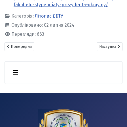
fakultetu-stypendiaty-prezydenta-ukrayiny/
Категорія:
Літопис ДБТУ
Опубліковано: 02 липня 2024
Перегляди: 663
Попередня стаття: 2025 рік
Наступна стаття
Попередня
Наступна