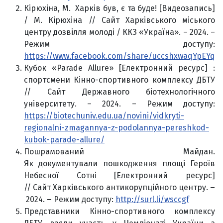
Кірюхіна, М. Харків був, є та буде! [Видеозапись]
/ М. Кірюхіна // Сайт Харківського міського
центру дозвілля молоді / ККЗ «Україна». – 2024. –
Режим доступу:
https://www.facebook.com/share/uccshxwaqYpEYq5i
Кубок «Parade Allure» [Електронний ресурс] :
спортсмени Кінно-спортивного комплексу ДБТУ
// Сайт Державного біотехнологічного
університету. – 2024. – Режим доступу:
https://biotechuniv.edu.ua/novini/vidkryti-
regionalni-zmagannya-z-podolannya-pereshkod-
kubok-parade-allure/
Пошрамований Майдан.
Як документували пошкодження площі Героїв
Небесної Сотні [Електронний ресурс]
// Сайт Харківського антикорупційного центру.
–
2024.
–
Режим доступу:
http://surl.li/wsccgf
Представники Кінно-спортивного комплексу