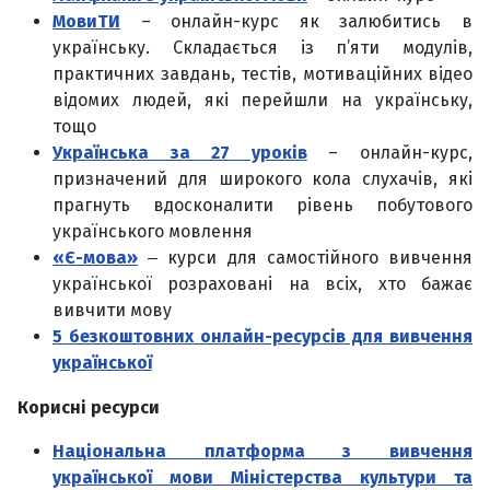
МовиТИ
– онлайн-курс як залюбитись в
українську. Складається із п’яти модулів,
практичних завдань, тестів, мотиваційних відео
відомих людей, які перейшли на українську,
тощо
Українська за 27 уроків
– онлайн-курс,
призначений для широкого кола слухачів, які
прагнуть вдосконалити рівень побутового
українського мовлення
«Є-мова»
‒ курси для самостійного вивчення
української розраховані на всіх, хто бажає
вивчити мову
5 безкоштовних онлайн-ресурсів для вивчення
української
Корисні ресурси
Національна платформа з вивчення
української мови Міністерства культури та