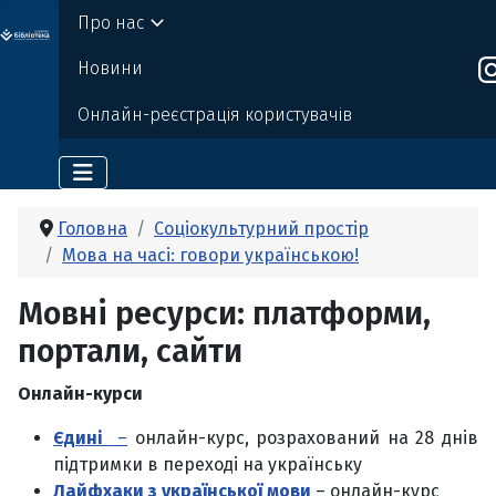
Про нас
о бі
Де
р
жавно
г
о
т
ехн
о
логічно
г
о універси
т
е
т
у
Новини
Онлайн-реєстрація користувачів
Головна
Соціокультурний простір
Мова на часі: говори українською!
Мовні ресурси: платформи,
портали, сайти
Онлайн-курси
Єдині
–
онлайн-курс, розрахований на 28 днів
підтримки в переході на українську
Лайфхаки з української мови
– онлайн-курс