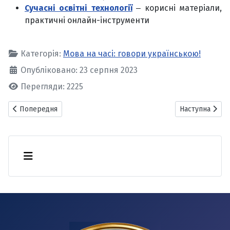
Сучасні освітні технології
‒ корисні матеріали,
практичні онлайн-інструменти
Категорія:
Мова на часі: говори українською!
Опубліковано: 23 серпня 2023
Перегляди: 2225
Попередня стаття: Українська мова в бібліотечному просторі
Наступна статт
Попередня
Наступна