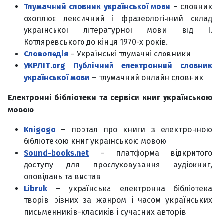
Тлумачний словник української мови
– словник
охоплює лексичний і фразеологічний склад
української літературної мови від І.
Котляревського до кінця 1970-х років.
Словопедія
– Українські тлумачні словники
УКРЛІТ.org Публічний електронний словник
української мови
–
тлумачний онлайн словник
Електронні бібліотеки та сервіси книг українською
мовою
Knigogo
– портал про книги з електронною
бібліотекою книг українською мовою
Sound-books.net
– платформа відкритого
доступу для прослуховування аудіокниг,
оповідань та вистав
Libruk
– українська електронна бібліотека
творів різних за жанром і часом українських
письменників-класиків і сучасних авторів