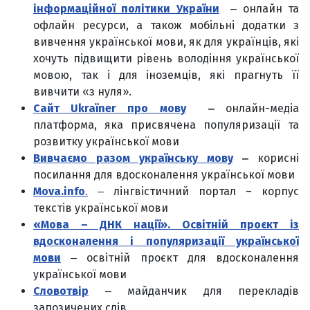
інформаційної політики України
‒
онлайн та
офлайн ресурси, а також мобільні додатки з
вивчення української мови, як для українців, які
хочуть підвищити рівень володіння української
мовою, так і для іноземців, які прагнуть її
вивчити «з нуля».
Сайт Ukraїner про мову
‒
онлайн-медіа
платформа, яка присвячена популяризації та
розвитку української мови
Вивчаємо разом українську мову
‒
корисні
посилання для вдосконалення української мови
Мova.info
.
‒ лінгвістичний портал – корпус
текстів української мови
«Мова – ДНК нації». Освітній проєкт із
вдосконалення і популяризації української
мови
‒ освітній проєкт для вдосконалення
української мови
Словотвір
‒ майданчик для перекладів
запозичених слів