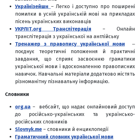
Українізейшн
– Легко і доступно про поширені
помилки в усній українській мові на прикладах
пісень українських виконавців
УКРЛІТ.org Транслітерація
– Онлайн
транслітерація з української на англійську
Тренажер з правопису української мови
‒
поєднує теоретичні положення й практичні
завдання, що сприяє засвоєнню граматики
української мови і вдосконаленню правописних
навичок. Навчальні матеріали додатково містять
різноманітну пізнавальну інформацію.
Словники
org.ua
– вебсайт, що надає онлайновий доступ
до російсько-українських та українсько-
російських словників
Slovnyk.me
– словники й енциклопедії
Граматичний словник української мови