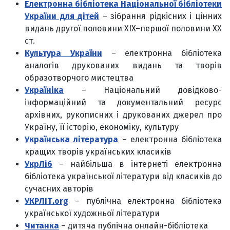
Електронна бібліотека Національної бібліотеки
України для дітей
– зібрання рідкісних і цінних
видань другої половини XIX–першої половини XX
ст.
Культура України
– електронна бібліотека
аналогів друкованих видань та творів
образотворчого мистецтва
Україніка
– Національний довідково-
інформаційний та документальний ресурс
архівних, рукописних і друкованих джерел про
Україну, її історію, економіку, культуру
Українська література
– електронна бібліотека
кращих творів українських класиків
УкрЛіб
– найбільша в інтернеті електронна
бібліотека української літератури від класиків до
сучасних авторів
УКРЛІТ.org
–
публічна електронна бібліотека
української художньої літератури
Читанка
– дитяча публічна онлайн-бібліотека